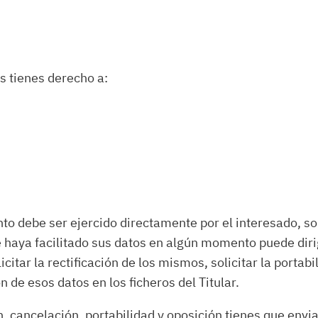
s tienes derecho a:
nto debe ser ejercido directamente por el interesado, sol
e haya facilitado sus datos en algún momento puede dirig
itar la rectificación de los mismos, solicitar la portab
n de esos datos en los ficheros del Titular.
n, cancelación, portabilidad y oposición tienes que envi